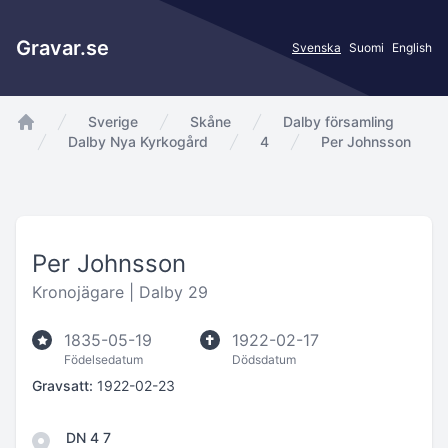
Gravar.se
Svenska
Suomi
English
Sverige
Skåne
Dalby församling
app.Start
Dalby Nya Kyrkogård
4
Per Johnsson
Per Johnsson
Kronojägare |
Dalby 29
1835-05-19
1922-02-17
Födelsedatum
Dödsdatum
Gravsatt:
1922-02-23
DN 4 7