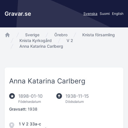
Gravar.se
Svenska
Suomi
English
Sverige
Örebro
Knista församling
app.Start
Knista Kyrkogård
V 2
Anna Katarina Carlberg
Anna Katarina Carlberg
1898-01-10
1938-11-15
Födelsedatum
Dödsdatum
Gravsatt:
1938
1 V 2 33a-c