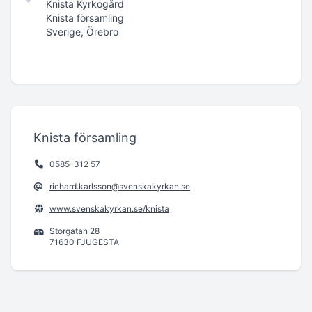
Knista Kyrkogård
Knista församling
Sverige, Örebro
Knista församling
0585-312 57
richard.karlsson@svenskakyrkan.se
www.svenskakyrkan.se/knista
Storgatan 28
71630 FJUGESTA