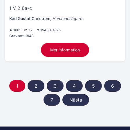
1 V 2 6a-c
Karl Gustaf Carlström
,
Hemmansägare
1881-02-12
1948-04-25
Gravsatt:
1948
Mer information
1
2
3
4
5
6
7
Nästa