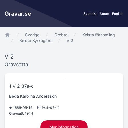
Gravar.se
Svenska
Suomi
English
Sverige
Örebro
Knista församling
app.Start
Knista Kyrkogård
V 2
V 2
Gravsatta
1 V 2 37a-c
Beda Karolina Andersson
1886-05-16
1944-05-11
Gravsatt:
1944
Mer information