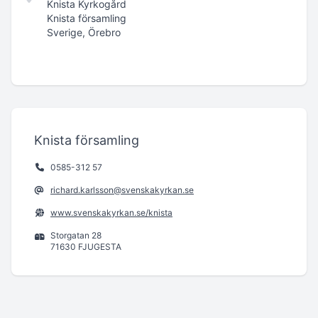
Knista Kyrkogård
Knista församling
Sverige, Örebro
Knista församling
0585-312 57
richard.karlsson@svenskakyrkan.se
www.svenskakyrkan.se/knista
Storgatan 28
71630 FJUGESTA