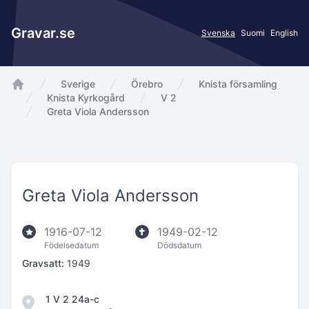
Gravar.se
Svenska
Suomi
English
Sverige
Örebro
Knista församling
app.Start
Knista Kyrkogård
V 2
Greta Viola Andersson
Greta Viola Andersson
1916-07-12
1949-02-12
Födelsedatum
Dödsdatum
Gravsatt:
1949
1 V 2 24a-c