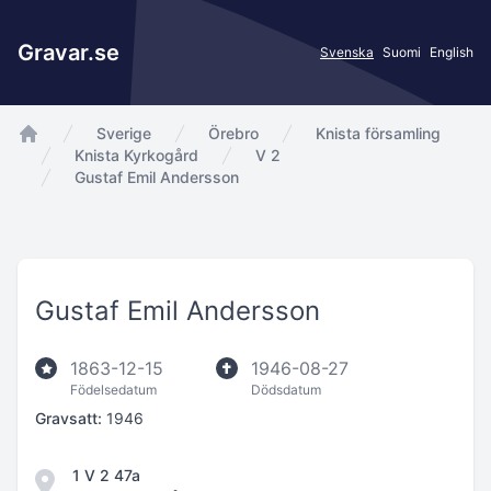
Gravar.se
Svenska
Suomi
English
Sverige
Örebro
Knista församling
app.Start
Knista Kyrkogård
V 2
Gustaf Emil Andersson
Gustaf Emil Andersson
1863-12-15
1946-08-27
Födelsedatum
Dödsdatum
Gravsatt:
1946
1 V 2 47a