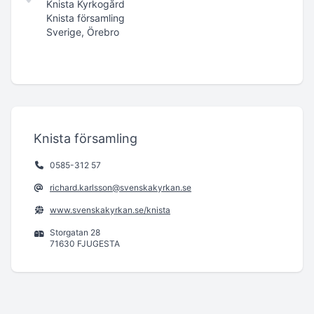
Knista Kyrkogård
Knista församling
Sverige, Örebro
Knista församling
0585-312 57
richard.karlsson@svenskakyrkan.se
www.svenskakyrkan.se/knista
Storgatan 28
71630 FJUGESTA