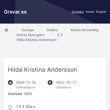
Gravar.se
Svenska
Suomi
English
Sverige
Örebro
Knista församling
app.Start
Knista Kyrkogård
V 2
Hilda Kristina Andersson
Hilda Kristina Andersson
1886-11-16
1955-10-17
Födelsedatum
Dödsdatum
Gravsatt:
1955
1 V 2 32a-c