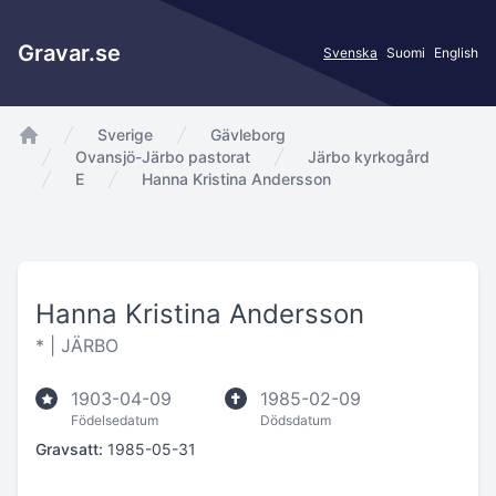
Gravar.se
Svenska
Suomi
English
Sverige
Gävleborg
app.Start
Ovansjö-Järbo pastorat
Järbo kyrkogård
E
Hanna Kristina Andersson
Hanna Kristina Andersson
* |
JÄRBO
1903-04-09
1985-02-09
Födelsedatum
Dödsdatum
Gravsatt:
1985-05-31