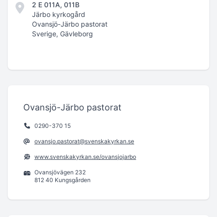
2 E 011A, 011B
Järbo kyrkogård
Ovansjö-Järbo pastorat
Sverige, Gävleborg
Ovansjö-Järbo pastorat
0290-370 15
ovansjo.pastorat@svenskakyrkan.se
www.svenskakyrkan.se/ovansjojarbo
Ovansjövägen 232
812 40 Kungsgården