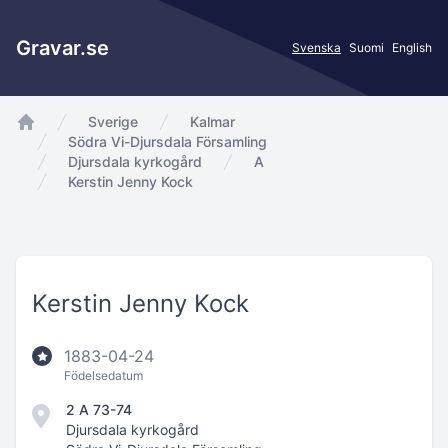
Gravar.se
Svenska
Suomi
English
Sverige
Kalmar
app.Start
Södra Vi-Djursdala Församling
Djursdala kyrkogård
A
Kerstin Jenny Kock
Kerstin Jenny Kock
1883-04-24
Födelsedatum
2 A 73-74
Djursdala kyrkogård