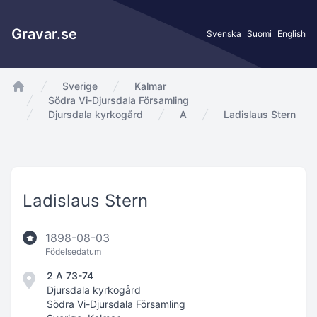
Gravar.se
Svenska
Suomi
English
Sverige
Kalmar
app.Start
Södra Vi-Djursdala Församling
Djursdala kyrkogård
A
Ladislaus Stern
Ladislaus Stern
1898-08-03
Födelsedatum
2 A 73-74
Djursdala kyrkogård
Södra Vi-Djursdala Församling