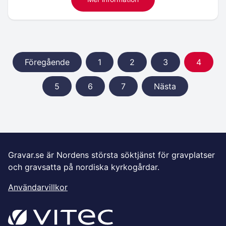
Föregående
1
2
3
4
5
6
7
Nästa
Gravar.se är Nordens största söktjänst för gravplatser
och gravsatta på nordiska kyrkogårdar.
Användarvillkor