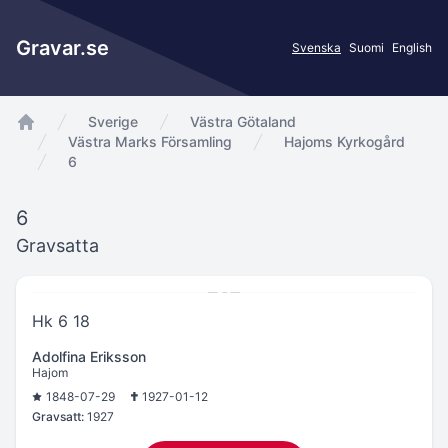
Gravar.se
Svenska
Suomi
English
Sverige
Västra Götaland
app.Start
Västra Marks Församling
Hajoms Kyrkogård
6
6
Gravsatta
Hk 6 18
Adolfina Eriksson
Hajom
1848-07-29
1927-01-12
Gravsatt:
1927