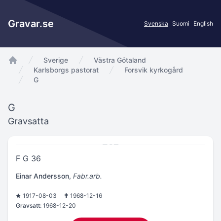
Gravar.se
Svenska
Suomi
English
Sverige
Västra Götaland
app.Start
Karlsborgs pastorat
Forsvik kyrkogård
G
G
Gravsatta
F G 36
Einar Andersson
,
Fabr.arb.
1917-08-03
1968-12-16
Gravsatt:
1968-12-20