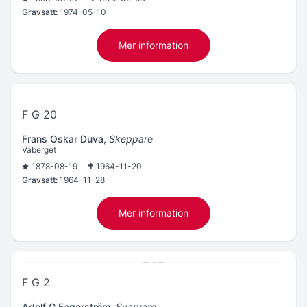
Gravsatt:
1974-05-10
Mer information
F G 20
Frans Oskar Duva
,
Skeppare
Vaberget
1878-08-19
1964-11-20
Gravsatt:
1964-11-28
Mer information
F G 2
Adolf G Fagerström
,
Svarvare