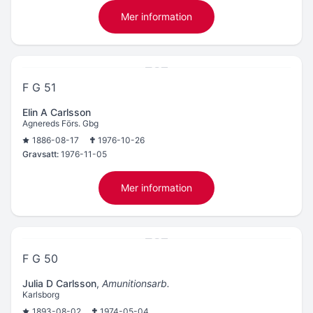
Mer information
F G 51
Elin A Carlsson
Agnereds Förs. Gbg
1886-08-17
1976-10-26
Gravsatt:
1976-11-05
Mer information
F G 50
Julia D Carlsson
,
Amunitionsarb.
Karlsborg
1893-08-02
1974-05-04