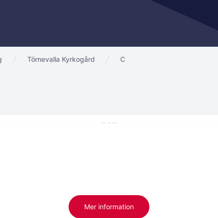
g
Törnevalla Kyrkogård
C
Mer information